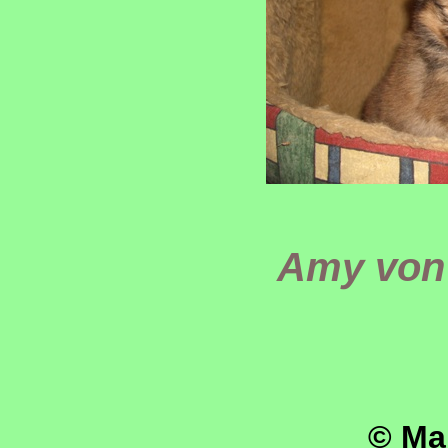
Amy von
© Mar